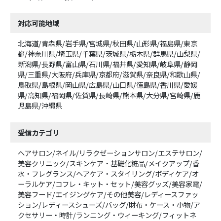
対応可能地域
北海道/青森県/岩手県/宮城県/秋田県/山形県/福島県/東京
都/神奈川県/埼玉県/千葉県/茨城県/栃木県/群馬県/山梨県/
新潟県/長野県/富山県/石川県/福井県/愛知県/岐阜県/静岡
県/三重県/大阪府/兵庫県/京都府/滋賀県/奈良県/和歌山県/
鳥取県/島根県/岡山県/広島県/山口県/徳島県/香川県/愛媛
県/高知県/福岡県/佐賀県/長崎県/熊本県/大分県/宮崎県/鹿
児島県/沖縄県
受信カテゴリ
ヘアサロン/ネイル/リラクゼーションサロン/エステサロン/
美容クリニック/スキンケア・基礎化粧品/メイクアップ/香
水・フレグランス/ヘアケア・スタイリング/ボディケア/オ
ーラルケア/コフレ・キット・セット/美容グッズ/美容家電/
美容フード/エイジングケア/その他美容/レディースファッ
ション/レディースシューズ/バッグ/財布・ケース・小物/ア
クセサリー・時計/ランニング・ウィーキング/フィットネ