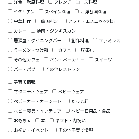
洋食・欧風料理
フレンチ・コース料理
イタリアン
スペイン料理
西洋各国料理
中華料理
韓国料理
アジア・エスニック料理
カレー
焼肉・ジンギスカン
居酒屋・ダイニングバー
創作料理
ファミレス
ラーメン・つけ麺
カフェ
喫茶店
その他カフェ
パン・ベーカリー
スイーツ
バー・パブ
その他レストラン
子育て情報
マタニティウェア
ベビーウェア
ベビーカー・カーシート
だっこ紐
ベビー寝具・インテリア
ベビー日用品・食品
おもちゃ
本
ギフト・内祝い
お祝い・イベント
その他子育て情報