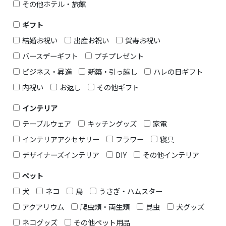
その他ホテル・旅館
ギフト
結婚お祝い
出産お祝い
賀寿お祝い
バースデーギフト
プチプレゼント
ビジネス・昇進
新築・引っ越し
ハレの日ギフト
内祝い
お返し
その他ギフト
インテリア
テーブルウェア
キッチングッズ
家電
インテリアアクセサリー
フラワー
寝具
デザイナーズインテリア
DIY
その他インテリア
ペット
犬
ネコ
鳥
うさぎ・ハムスター
アクアリウム
爬虫類・両生類
昆虫
犬グッズ
ネコグッズ
その他ペット用品