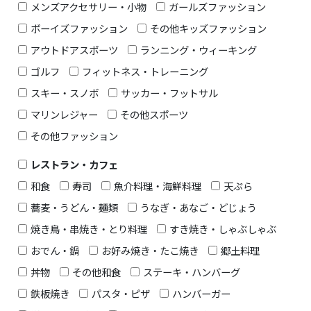
メンズアクセサリー・小物
ガールズファッション
ボーイズファッション
その他キッズファッション
アウトドアスポーツ
ランニング・ウィーキング
ゴルフ
フィットネス・トレーニング
スキー・スノボ
サッカー・フットサル
マリンレジャー
その他スポーツ
その他ファッション
レストラン・カフェ
和食
寿司
魚介料理・海鮮料理
天ぷら
蕎麦・うどん・麺類
うなぎ・あなご・どじょう
焼き鳥・串焼き・とり料理
すき焼き・しゃぶしゃぶ
おでん・鍋
お好み焼き・たこ焼き
郷土料理
丼物
その他和食
ステーキ・ハンバーグ
鉄板焼き
パスタ・ピザ
ハンバーガー