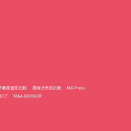
不動産査定比較
居抜き売却比較
MA Press
ECT
M&A ADVISOR