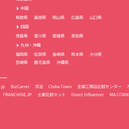
中国
鳥取県
島根県
岡山県
広島県
山口県
四国
徳島県
香川県
愛媛県
高知県
九州・沖縄
福岡県
佐賀県
長崎県
熊本県
大分県
宮崎県
鹿児島県
沖縄県
jp
BizCarrer
求活
Chiba Town
全国工務店比較センター
FRANCHISE.JP
士業比較ネット
Direct Influencer
MA CONN