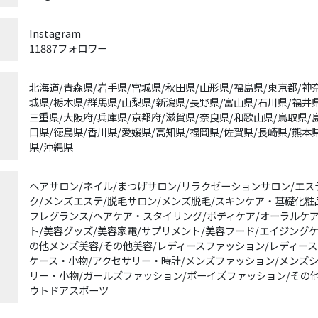
Instagram
11887フォロワー
北海道/青森県/岩手県/宮城県/秋田県/山形県/福島県/東京都/神
城県/栃木県/群馬県/山梨県/新潟県/長野県/富山県/石川県/福井県
三重県/大阪府/兵庫県/京都府/滋賀県/奈良県/和歌山県/鳥取県/
口県/徳島県/香川県/愛媛県/高知県/福岡県/佐賀県/長崎県/熊本
県/沖縄県
ヘアサロン/ネイル/まつげサロン/リラクゼーションサロン/エス
ク/メンズエステ/脱毛サロン/メンズ脱毛/スキンケア・基礎化粧
フレグランス/ヘアケア・スタイリング/ボディケア/オーラルケ
ト/美容グッズ/美容家電/サプリメント/美容フード/エイジング
の他メンズ美容/その他美容/レディースファッション/レディース
ケース・小物/アクセサリー・時計/メンズファッション/メンズ
リー・小物/ガールズファッション/ボーイズファッション/その
ウトドアスポーツ